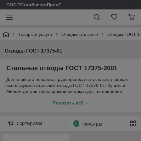
ООО "СтилЭнергоПром"
Товары и услуги
Отводы стальные
Отводы ГОСТ 1
Отводы ГОСТ 17375-01
Стальные отводы ГОСТ 17375-2001
Для плавного поворота трубопровода на угловых участках
используются стальные отводы ГОСТ 17375-01. Купить в
Минске детали трубопроводной арматуры по наиболее
привлекательной стоимости можно в компании
Показать всё
"СтилЭнергоПром"
. Детали трубопроводной арматуры можно
одинаково эффективно использовать как на вертикальных,
так и горизонтальных участках трубопровода.
Сортировка
0
Фильтры
В зависимости от сферы применения, для изготовления
стальных отводов могут использоваться различные
технологии производства. Например, отводы стальные