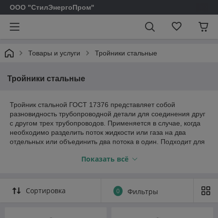
ООО "СтилЭнергоПром"
Товары и услуги
Тройники стальные
Тройники стальные
Тройник стальной ГОСТ 17376 представляет собой
разновидность трубопроводной детали для соединения друг
с другом трех трубопроводов. Применяется в случае, когда
необходимо разделить поток жидкости или газа на два
отдельных или объединить два потока в один. Подходит для
монтажа промышленных, бытовых и коммунальных
Показать всё
трубопроводов на основе стальных труб.
Основными плюсами тройников из стали, изготовленных по
ГОСТ 17376, являются:
Сортировка
0
Фильтры
Высокая прочность. Для этих изделий используется
качественная углеродистая и легированная сталь,
поэтому деталь выдерживает большое давление среды