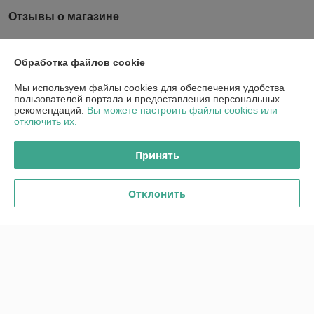
Отзывы о магазине
У компании пока нет отзывов, добавьте первый
Обработка файлов cookie
О нас
Мы используем файлы cookies для обеспечения удобства
пользователей портала и предоставления персональных
рекомендаций.
Вы можете настроить файлы cookies или
Контакты
отключить их.
Доставка и оплата
Принять
График работы
Отклонить
Полная версия сайта
Политика обработки cookies
Сайт создан на платформе Deal.by