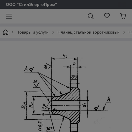
ООО "СтилЭнергоПром"
Товары и услуги
Фланец стальной воротниковый
Ф