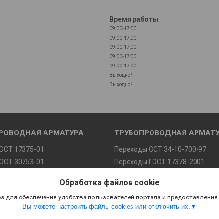
Время работы
09:00-17:00
09:00-17:00
09:00-17:00
09:00-17:00
09:00-17:00
Выходной
Выходной
РОВОДНАЯ АРМАТУРА
ТРУБОПРОВОДНАЯ АРМАТ
ОСТ 17375-01
Переходы ОСТ 34-10-700-97
ОСТ 30753-01
Переходы ГОСТ 17378-2001
У 1468-010-01394863
Заглушки эллиптические
Обработка файлов cookie
СТ 34-10-699-97
s для обеспечения удобства пользователей портала и предоставления
Вы можете настроить файлы cookies или отключить их.