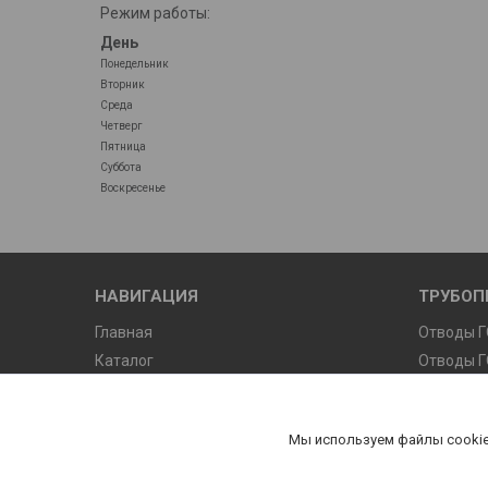
Режим работы:
День
Понедельник
Вторник
Среда
Четверг
Пятница
Суббота
Воскресенье
НАВИГАЦИЯ
ТРУБОП
Главная
Отводы Г
Каталог
Отводы Г
Отзывы
Отводы Т
Отводы О
Мы используем файлы cookie