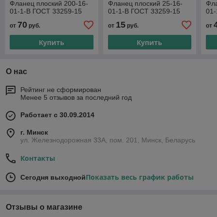
Фланец плоский 200-16-
Фланец плоский 25-16-
Фла
01-1-В ГОСТ 33259-15
01-1-В ГОСТ 33259-15
01-
70
15
от
руб.
от
руб.
от
Купить
Купить
О нас
Рейтинг не сформирован
Менее 5 отзывов за последний год
Работает с 30.09.2014
г. Минск
ул. Железнодорожная 33А, пом. 201, Минск, Беларусь
Контакты
Показать весь график работы
Сегодня выходной
Отзывы о магазине