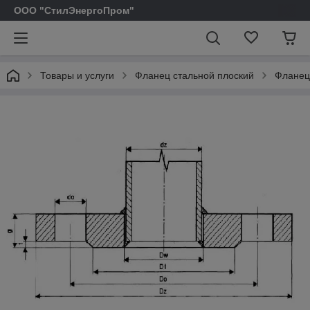
ООО "СтилЭнергоПром"
Товары и услуги
Фланец стальной плоский
Фланец