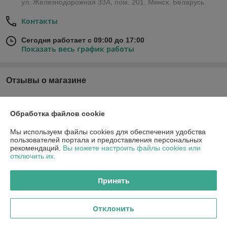
ул. Железнодорожная 33А, пом. 201, Минск, Беларусь
Контакты
Сегодня работает с 09:00 до 17:00
Показать весь график работы
Отзывы о магазине
У компании пока нет отзывов, добавьте первый
Обработка файлов cookie
О нас
Мы используем файлы cookies для обеспечения удобства
пользователей портала и предоставления персональных
рекомендаций.
Вы можете настроить файлы cookies или
Контакты
отключить их.
Доставка и оплата
Принять
График работы
Отклонить
Полная версия сайта