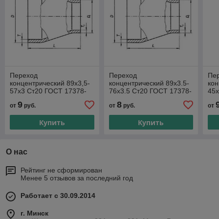
Переход
Переход
Пе
концентрический 89х3,5-
концентрический 89х3.5-
кон
57х3 Ст20 ГОСТ 17378-
76х3.5 Ст20 ГОСТ 17378-
45х
2001
2001
20
9
8
от
руб.
от
руб.
от
Купить
Купить
О нас
Рейтинг не сформирован
Менее 5 отзывов за последний год
Работает с 30.09.2014
г. Минск