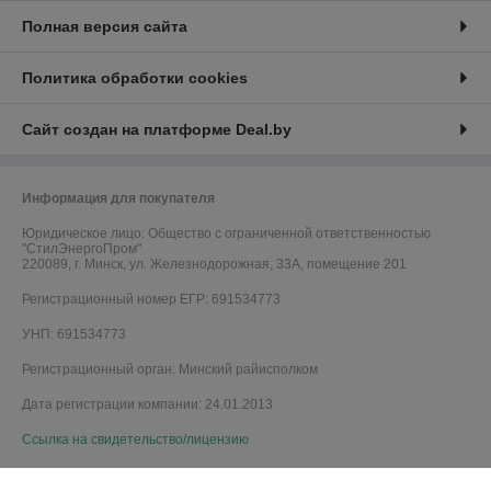
Полная версия сайта
Политика обработки cookies
Сайт создан на платформе Deal.by
Информация для покупателя
Юридическое лицо:
Общество с ограниченной ответственностью
"СтилЭнергоПром"
220089, г. Минск, ул. Железнодорожная, 33А, помещение 201
Регистрационный номер ЕГР: 691534773
УНП: 691534773
Регистрационный орган: Минский райисполком
Дата регистрации компании: 24.01.2013
Ссылка на свидетельство/лицензию