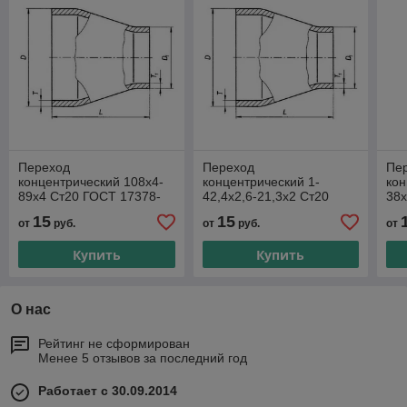
Переход
Переход
Пе
концентрический 108х4-
концентрический 1-
кон
89x4 Ст20 ГОСТ 17378-
42,4х2,6-21,3х2 Ст20
38х
2001
ГОСТ 17378-2001
20
15
15
от
руб.
от
руб.
от
Купить
Купить
О нас
Рейтинг не сформирован
Менее 5 отзывов за последний год
Работает с 30.09.2014