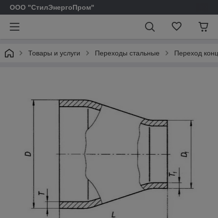
ООО "СтилЭнергоПром"
Товары и услуги
Переходы стальные
Переход конц