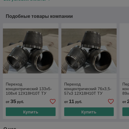
Подобные товары компании
Переход
Переход
Пе
концентрический 133х5-
концентрический 76х3,5-
кон
108х4 12Х18Н10Т ТУ
57х3 12Х18Н10Т ТУ
89
1468-001-01394395-95
1468-001-01394395-95
146
35
11
от
руб.
от
руб.
от
Купить
Купить