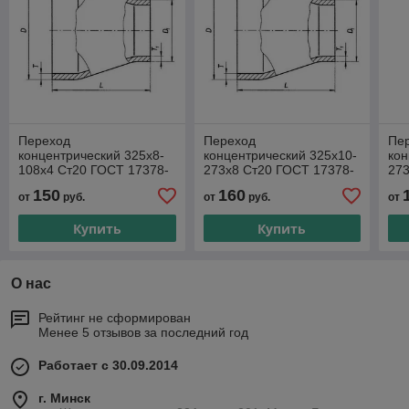
Переход
Переход
Пе
концентрический 325х8-
концентрический 325х10-
кон
108х4 Ст20 ГОСТ 17378-
273х8 Ст20 ГОСТ 17378-
273
2001
2001
20
150
160
от
руб.
от
руб.
от
Купить
Купить
О нас
Рейтинг не сформирован
Менее 5 отзывов за последний год
Работает с 30.09.2014
г. Минск