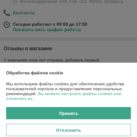
ул. Железнодорожная 33А, пом. 201, Минск, Беларусь
Контакты
Сегодня работает с 09:00 до 17:00
Показать весь график работы
Отзывы о магазине
У компании пока нет отзывов, добавьте первый
Обработка файлов cookie
О нас
Мы используем файлы cookies для обеспечения удобства
пользователей портала и предоставления персональных
Контакты
рекомендаций.
Вы можете настроить файлы cookies или
отключить их.
Доставка и оплата
Принять
График работы
Отклонить
Полная версия сайта