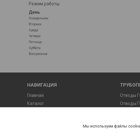
Режим работы:
День
Понедельник
Вторник
Среда
Четверг
Пятница
Суббота
Воскресенье
НАВИГАЦИЯ
ТРУБОП
Главная
Отводы Г
Каталог
Отводы Г
Отзывы
Отводы Т
Отводы О
Мы используем файлы cookie