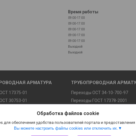
Время работы
09:00-17:00
09:00-17:00
09:00-17:00
09:00-17:00
09:00-17:00
Выходной
Выходной
РОВОДНАЯ АРМАТУРА
ТРУБОПРОВОДНАЯ АРМАТ
ОСТ 17375-01
Переходы ОСТ 34-10-700-97
ОСТ 30753-01
Переходы ГОСТ 17378-2001
У 1468-010-01394863
Заглушки эллиптические
Обработка файлов cookie
СТ 34-10-699-97
s для обеспечения удобства пользователей портала и предоставления
Вы можете настроить файлы cookies или отключить их.