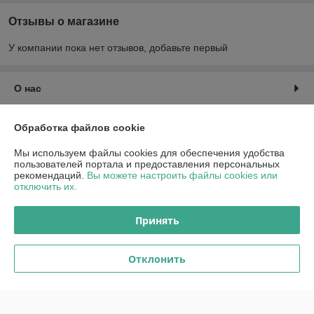
Отзывы о магазине
У компании пока нет отзывов, добавьте первый
О нас
Контакты
Обработка файлов cookie
Мы используем файлы cookies для обеспечения удобства
Доставка и оплата
пользователей портала и предоставления персональных
рекомендаций.
Вы можете настроить файлы cookies или
отключить их.
График работы
Принять
Полная версия сайта
Политика обработки cookies
Отклонить
Сайт создан на платформе Deal.by