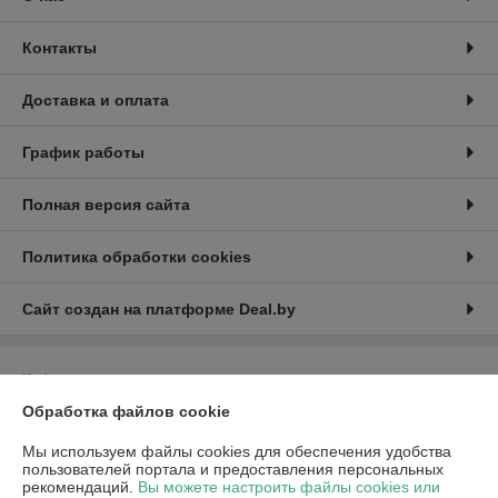
Контакты
Доставка и оплата
График работы
Полная версия сайта
Политика обработки cookies
Сайт создан на платформе Deal.by
Информация для покупателя
Обработка файлов cookie
Юридическое лицо:
Общество с ограниченной ответственностью
"СтилЭнергоПром"
220089, г. Минск, ул. Железнодорожная, 33А, помещение 201
Мы используем файлы cookies для обеспечения удобства
пользователей портала и предоставления персональных
Регистрационный номер ЕГР: 691534773
рекомендаций.
Вы можете настроить файлы cookies или