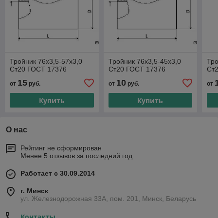
Тройник 76х3,5-57х3,0
Тройник 76х3,5-45х3,0
Тро
Ст20 ГОСТ 17376
Ст20 ГОСТ 17376
Ст
15
10
от
руб.
от
руб.
от
Купить
Купить
О нас
Рейтинг не сформирован
Менее 5 отзывов за последний год
Работает с 30.09.2014
г. Минск
ул. Железнодорожная 33А, пом. 201, Минск, Беларусь
Контакты